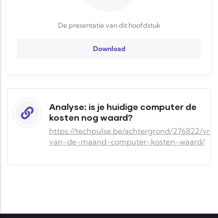
De presentatie van dit hoofdstuk
Download
Analyse: is je huidige computer de
kosten nog waard?
https://techpulse.be/achtergrond/276822/vra
van-de-maand-computer-kosten-waard/