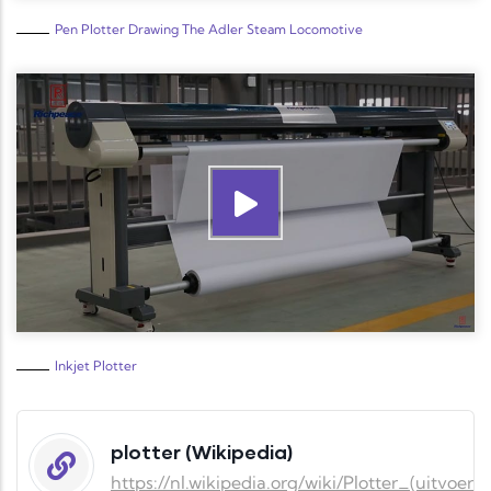
Pen Plotter Drawing The Adler Steam Locomotive
Inkjet Plotter
plotter (Wikipedia)
https://nl.wikipedia.org/wiki/Plotter_(uitvoera