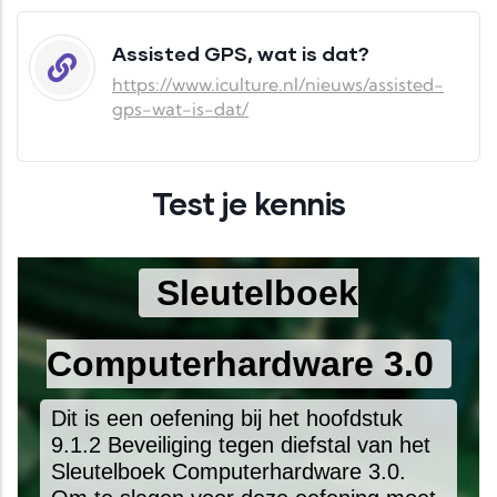
Assisted GPS, wat is dat?
https://www.iculture.nl/nieuws/assisted-
gps-wat-is-dat/
Test je kennis