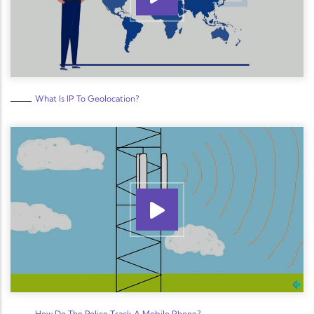
What Is IP To Geolocation?
How Do The Police Track A Mobile Phone?