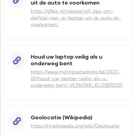
uit de auto te voorkomen
https://gflex.nl/nieuws/vijf-tips-om-
diefstal-van-je-laptop-uit-je-auto-te-
voorkomen/
Houd uw laptop veilig als u
onderweg bent
https://www.mijntipsenadvies.be/2022-
03/houd-uw-laptop-veilig-als-u-
onderweg-bent-VLTAITAR_EU28010201
Geolocatie (Wikipedia)
https://nl.wikipedia.org/wiki/Geolocatie