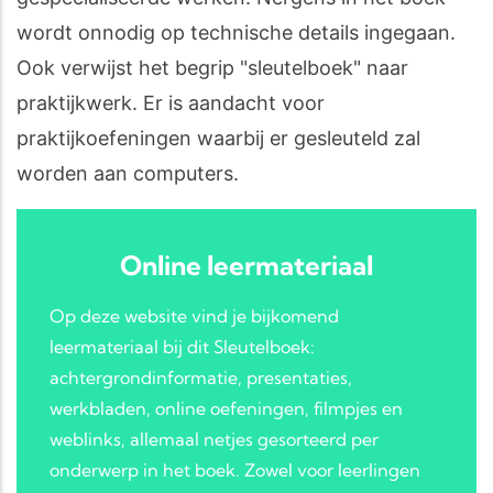
wordt onnodig op technische details ingegaan.
Ook verwijst het begrip "sleutelboek" naar
praktijkwerk. Er is aandacht voor
praktijkoefeningen waarbij er gesleuteld zal
worden aan computers.
Online leermateriaal
Op deze website vind je bijkomend
leermateriaal bij dit Sleutelboek:
achtergrondinformatie, presentaties,
werkbladen, online oefeningen, filmpjes en
weblinks, allemaal netjes gesorteerd per
onderwerp in het boek. Zowel voor leerlingen